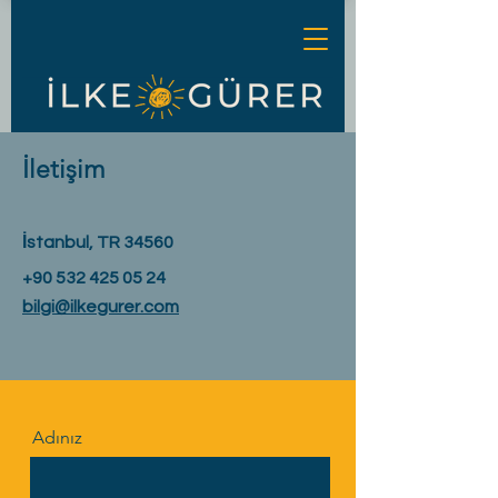
İletişim
İstanbul, TR 34560
+90 532 425 05 24
bilgi@ilkegurer.com
Adınız