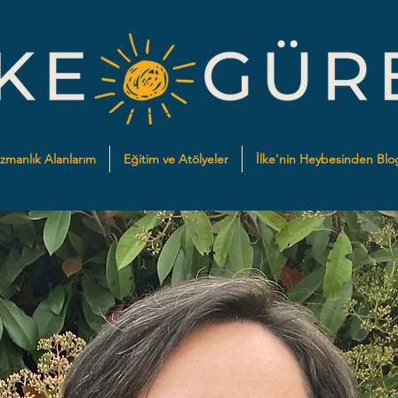
zmanlık Alanlarım
Eğitim ve Atölyeler
İlke'nin Heybesinden Blo