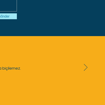
önder
a biçilemez.