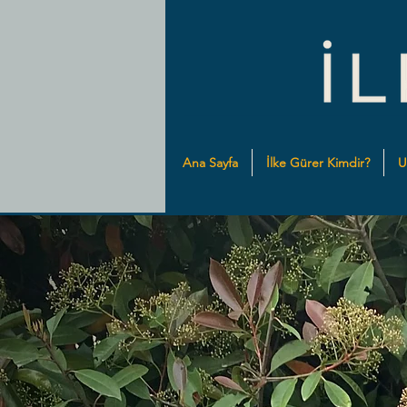
Ana Sayfa
İlke Gürer Kimdir?
U